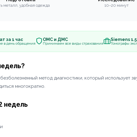
ь металл, удобная одежда
10–20 минут
т за 1 час
ОМС и ДМС
Siemens 1.
е в день обращения
Принимаем все виды страхования
Томографы эксп
недель?
 безболезненный метод диагностики, который использует з
диться многократно.
2 недель
ти