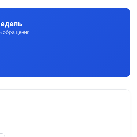
недель
нь обращения