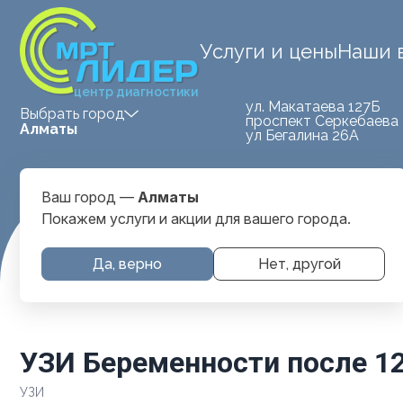
Услуги и цены
Наши 
центр диагностики
ул. Макатаева 127Б
Выбрать город
проспект Серкебаева 
Алматы
ул Бегалина 26А
Ваш город —
Алматы
Покажем услуги и акции для вашего города.
Главная
Услуги и цены
УЗИ
УЗИ Беременности после 
Да, верно
Нет, другой
УЗИ Беременности после 1
УЗИ