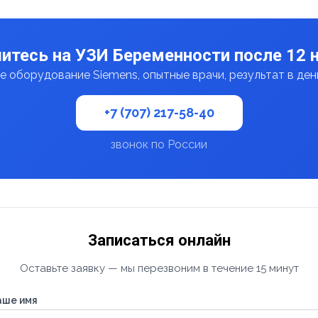
итесь на УЗИ Беременности после 12 
 оборудование Siemens, опытные врачи, результат в де
+7 (707) 217-58-40
звонок по России
Записаться онлайн
Оставьте заявку — мы перезвоним в течение 15 минут
аше имя