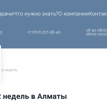
врачи
Что нужно знать?
О компании
Конта
сб-вс 08:0
3
+7 (707) 217-58-40
08:00-02:0
12 недель
2 недель в Алматы