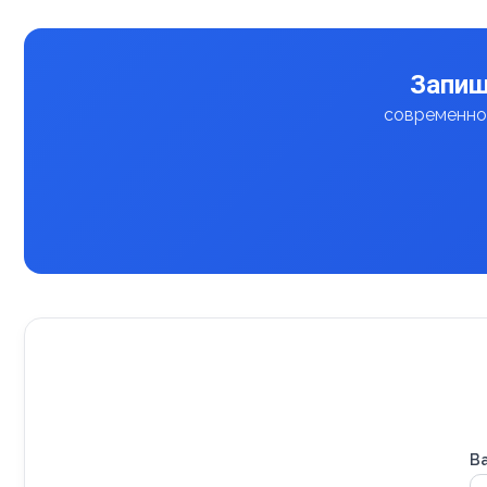
Запиш
современное
В