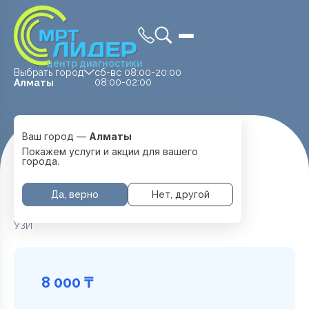
центр диагностики
Выбрать город
сб-вс 08:00-20:00
08:00-02:00
Алматы
Ваш город —
Алматы
Главная
Услуги и цены
УЗИ Плевры
Покажем услуги и акции для вашего
города.
Да, верно
Нет, другой
УЗИ Плевры в Алматы
УЗИ
8 000 ₸