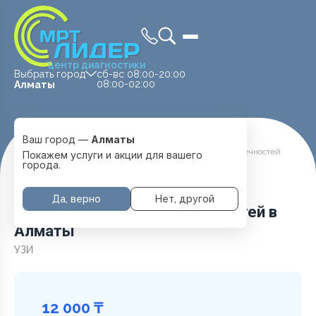
центр диагностики
Выбрать город
сб-вс 08:00-20:00
08:00-02:00
Алматы
Ваш город —
Алматы
Главная
Услуги и цены
УЗИ Артерий нижних конечностей
Покажем услуги и акции для вашего
города.
Да, верно
Нет, другой
УЗИ Артерий нижних конечностей в
Алматы
УЗИ
12 000 ₸