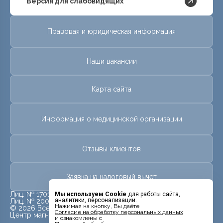
Версия для слабовидящих
Правовая и юридическая информация
Наши вакансии
Карта сайта
Информация о медицинской организации
Отзывы клиентов
Заявка на налоговый вычет
Лиц. № 17013581 от 28 июля 2017 г.
Мы используем Cookie
для работы сайта,
аналитики, персонализации.
Лиц. № 20009926 от 09 июля 2020 г.
Нажимая на кнопку, Вы даёте
© 2026 Все права защищены.
Cогласие на обработку персональных данных
Центр магнитно-резонансной томографии «МРТ Лидер»
и ознакомлены с