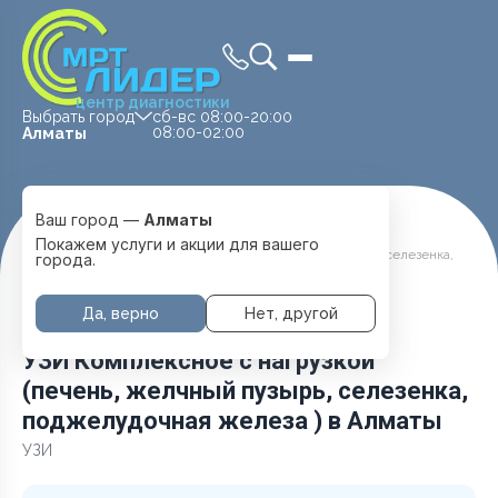
центр диагностики
Выбрать город
сб-вс 08:00-20:00
08:00-02:00
Алматы
Ваш город —
Алматы
Главная
Услуги и цены
Покажем услуги и акции для вашего
УЗИ Комплексное с нагрузкой (печень, желчный пузырь, селезенка,
города.
поджелудочная железа )
Да, верно
Нет, другой
УЗИ Комплексное с нагрузкой
(печень, желчный пузырь, селезенка,
поджелудочная железа ) в Алматы
УЗИ