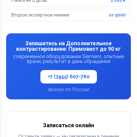
Глюкоген (1 доза)
2 000 ₽
Второе экспертное мнение
от 5000
Запишитесь на Дополнительное
контрастирование: Примовист до 90 кг
современное оборудование Siemens, опытные
врачи, результат в день обращения
+7 (3955) 607-760
звонок по России
Записаться онлайн
Оставьте заявку — мы перезвоним в течение