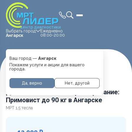
центр диагностики
Выбрать город
Ежедневно
08:00-20:00
Ангарск
Ваш город —
Ангарск
Главная
Услуги и цены
Покажем услуги и акции для вашего
Дополнительное контрастирование: Примовист до 90 кг
города.
Да, верно
Нет, другой
Дополнительное контрастирование:
Примовист до 90 кг в Ангарске
МРТ 1.5 тесла
12 000 ₽