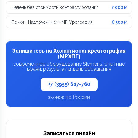
Печень без стоимости контрастирования
7 000 ₽
Почки + Надпочечники + МР-Урография
6 300 ₽
Запишитесь на Холангиопанкреатография
(МРХПГ)
современное оборудование Siemens, опытные
врачи, результат в день обращения
+7 (3955) 607-760
звонок по России
Записаться онлайн