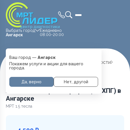
центр диагностики
Выбрать город
Ежедневно
08:00-20:00
Ангарск
Ваш город —
Ангарск
Главная
Услуги и цены
МРТ Брюшной полости
Покажем услуги и акции для вашего
Холангиопанкреатография (МРХПГ)
города.
Да, верно
Нет, другой
Холангиопанкреатография (МРХПГ) в
Ангарске
МРТ 1.5 тесла
4 500 ₽