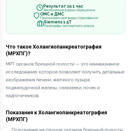
Результат за 1 час
Заключение в день обращения
ОМС и ДМС
Принимаем все виды страхования
Siemens 1.5Т
Томографы экспертного класса
Что такое Холангиопанкреатография
(МРХПГ)?
МРТ органов брюшной полости — это неинвазивное
исследование, которое позволяет получить детальные
изображения печени, желчного пузыря,
поджелудочной железы, селезенки, почек и
надпочечников.
Показания к Холангиопанкреатография
(МРХПГ)
Подозрение на опухоль органов брюшной полости