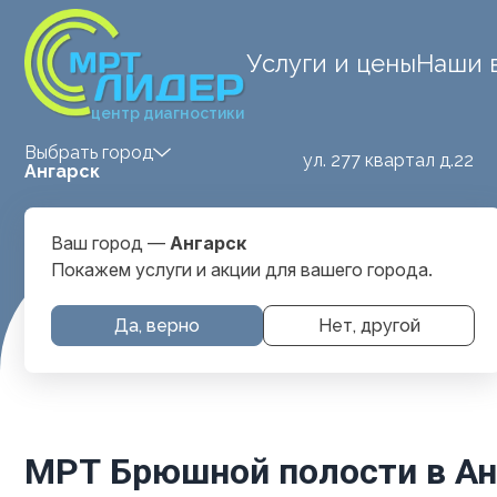
Услуги и цены
Наши 
центр диагностики
Выбрать город
ул. 277 квартал д.22
Ангарск
Ваш город —
Ангарск
Покажем услуги и акции для вашего города.
Да, верно
Нет, другой
Главная
Услуги и цены
МРТ Брюшной Полости
МРТ Брюшной полости в Ан