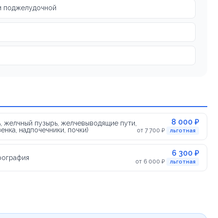
ли поджелудочной
8 000 ₽
, желчный пузырь, желчевыводящие пути,
енка, надпочечники, почки)
от 7 700 ₽
льготная
6 300 ₽
рография
от 6 000 ₽
льготная