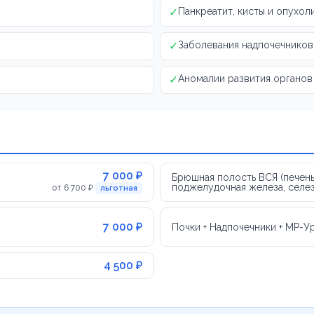
✓
Панкреатит, кисты и опухо
✓
Заболевания надпочечников
✓
Аномалии развития органов
7 000 ₽
Брюшная полость ВСЯ (печень
поджелудочная железа, селез
от 6 700 ₽
льготная
7 000 ₽
Почки + Надпочечники + МР-У
4 500 ₽