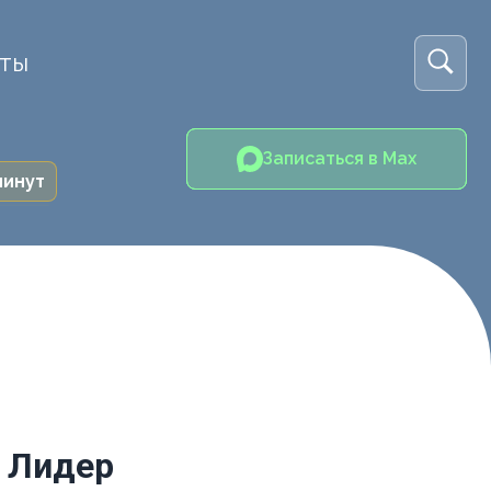
кты
Записаться в Max
минут
Т Лидер