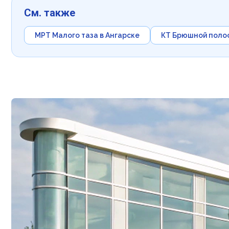
См. также
МРТ Малого таза в Ангарске
КТ Брюшной полос