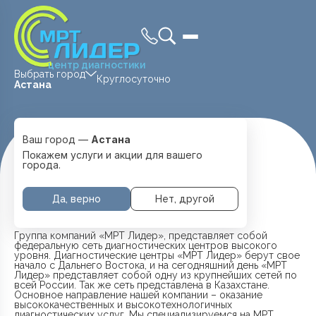
центр диагностики
Выбрать город
Круглосуточно
Астана
Ваш город —
Астана
Главная
О Компании
Покажем услуги и акции для вашего
города.
О КОМПАНИИ
Да, верно
Нет, другой
Группа компаний «МРТ Лидер», представляет собой
федеральную сеть диагностических центров высокого
уровня. Диагностические центры «МРТ Лидер» берут свое
начало с Дальнего Востока, и на сегодняшний день «МРТ
Лидер» представляет собой одну из крупнейших сетей по
всей России. Так же сеть представлена в Казахстане.
Основное направление нашей компании – оказание
высококачественных и высокотехнологичных
диагностических услуг. Мы специализируемся на МРТ