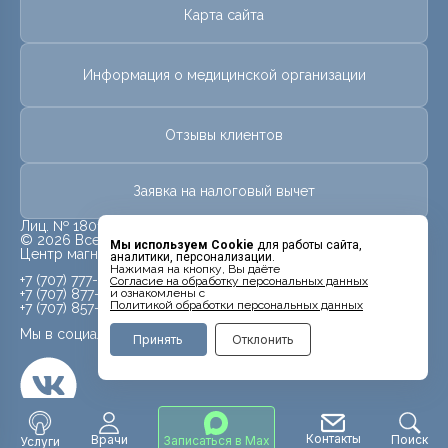
Карта сайта
Информация о медицинской организации
Отзывы клиентов
Заявка на налоговый вычет
Лиц. № 18010478 от 25 мая 2018 г.
© 2026 Все права защищены.
Мы используем Cookie
для работы сайта,
Центр магнитно-резонансной томографии «МРТ Лидер»
аналитики, персонализации.
Нажимая на кнопку, Вы даёте
+7 (707) 777-99-09
Cогласие на обработку персональных данных
и ознакомлены с
+7 (707) 877-99-09
Политикой обработки персональных данных
+7 (707) 857-99-09
Мы в социальных сетях
Принять
Отклонить
Контакты
Врачи
Поиск
Записаться в Max
Услуги