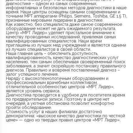
диагностике – одном из самых современных,
информативных и безопасных методов диагностики в наше
время. Наши центры оснащены самыми современными и
точными МРТ аппаратами (Philips, Siemens, Toshiba, GE 1.5 Т),
признанные мировыми лидерами в диагностике.
Как известно, без специалиста даже самое современное
оборудование может не дать ожидаемого результата.
Центр «МРТ Лидер» уделяет пристальное внимание к
качеству проводимых исследований, привлекая самых
квалифицированных специалистов. Наши врачи
приглашены из лучших мед учреждений и являются одними
из лучших специалистов в своей области.
Наша главная цель – обеспечить доступность,
квалифицированность, качество диагностических услуг
населению, тем самым обеспечивая своевременный поиск
заболевания, а значит скорейшую постановку правильного
диагноза. Правильно и вовремя поставленный диагноз –
залог успешного лечения.
Наряду с высокотехнологичным оборудованием и
профессиональным врачебным коллективом,
отличительной особенностью центров «МРТ Лидер»,
является уровень сервиса.
Диагностика проводится в удобное для посетителя время
по предварительной записи. Поэтому в центре нет
очередей, а уютная обстановка позволит комфортно
пройти обследование.
Стоимость услуг в наших филиалах достаточно
демократична: «высокое качество диагностики по честной
цене» — одно из твердых правил центров «МРТ Лидер».