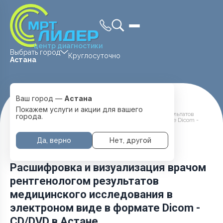
центр диагностики
Выбрать город
Круглосуточно
Астана
Ваш город —
Астана
Главная
Услуги и цены
КТ
Покажем услуги и акции для вашего
Расшифровка и визуализация врачом рентгенологом результатов
города.
медицинского исследования в электроном виде в формате Dicom -
CD/DVD
Да, верно
Нет, другой
Расшифровка и визуализация врачом
рентгенологом результатов
медицинского исследования в
электроном виде в формате Dicom -
CD/DVD в Астане