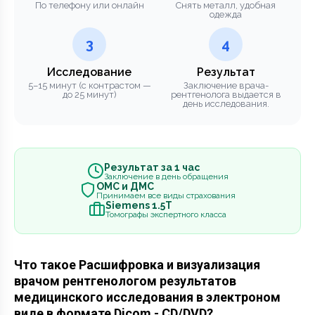
По телефону или онлайн
Снять металл, удобная
одежда
3
4
Исследование
Результат
5–15 минут (с контрастом —
Заключение врача-
до 25 минут)
рентгенолога выдается в
день исследования.
Результат за 1 час
Заключение в день обращения
ОМС и ДМС
Принимаем все виды страхования
Siemens 1.5Т
Томографы экспертного класса
Что такое Расшифровка и визуализация
врачом рентгенологом результатов
медицинского исследования в электроном
виде в формате Dicom - CD/DVD?