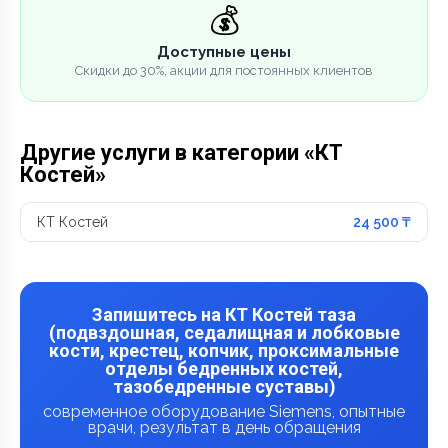
💰
Доступные цены
Скидки до 30%, акции для постоянных клиентов
Другие услуги в категории «КТ
Костей»
КТ Костей
24 500 ₸
Запишитесь на КТ Костей таза
(подвздошная, седалищная и лобковые
кости, крестец, копчик, проксимальные
отделы бедренных костей,
тазобедренные суставы)
современное оборудование Siemens, опытные
врачи, результат в день обращения