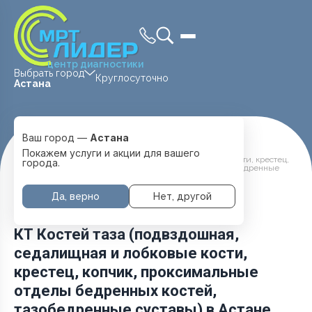
центр диагностики
Выбрать город
Круглосуточно
Астана
Ваш город —
Астана
Главная
Услуги и цены
Покажем услуги и акции для вашего
КТ Костей таза (подвздошная, седалищная и лобковые кости, крестец,
города.
копчик, проксимальные отделы бедренных костей, тазобедренные
суставы)
Да, верно
Нет, другой
КТ Костей таза (подвздошная,
седалищная и лобковые кости,
крестец, копчик, проксимальные
отделы бедренных костей,
тазобедренные суставы) в Астане