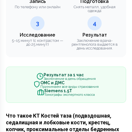
Запись
Подготовка
По телефону или онлайн
Снять металл, удобная
одежда
3
4
Исследование
Результат
5–15 минут (с контрастом —
Заключение врача-
до 25 минут)
рентгенолога выдается в
день исследования.
Результат за 1 час
Заключение в день обращения
ОМС и ДМС
Принимаем все виды страхования
Siemens 1.5Т
Томографы экспертного класса
Что такое КТ Костей таза (подвздошная,
седалищная и лобковые кости, крестец,
копчик, проксимальные отделы бедренных