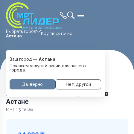
центр диагностики
Выбрать город
Круглосуточно
Астана
Ваш город —
Астана
Главная
Услуги и цены
МРТ Головы
Покажем услуги и акции для вашего
МРТ Придаточные пазухи носа
города.
Да, верно
Нет, другой
МРТ Придаточные пазухи носа в
Астане
МРТ 1.5 тесла
24 000 ₸