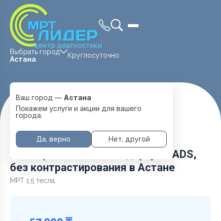
центр диагностики
Выбрать город
Круглосуточно
Астана
Ваш город —
Астана
Главная
Услуги и цены
МРТ Малого таза
Покажем услуги и акции для вашего
МРТ Простата по стандарту PRADS, без контрастирования
города.
Да, верно
Нет, другой
МРТ Простата по стандарту PRADS,
без контрастирования в Астане
МРТ 1.5 тесла
57 000 ₸