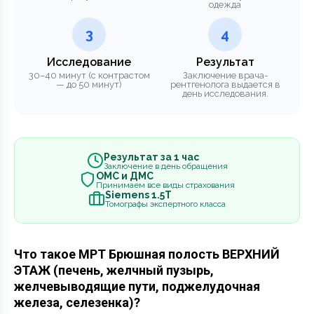
одежда
3
4
Исследование
Результат
30–40 минут (с контрастом
Заключение врача-
— до 50 минут)
рентгенолога выдается в
день исследования.
Результат за 1 час
Заключение в день обращения
ОМС и ДМС
Принимаем все виды страхования
Siemens 1.5Т
Томографы экспертного класса
Что такое МРТ Брюшная полость ВЕРХНИЙ
ЭТАЖ (печень, желчный пузырь,
желчевыводящие пути, поджелудочная
железа, селезенка)?