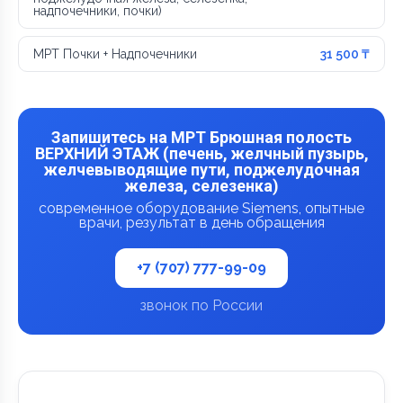
надпочечники, почки)
МРТ Почки + Надпочечники
31 500 ₸
Запишитесь на МРТ Брюшная полость
ВЕРХНИЙ ЭТАЖ (печень, желчный пузырь,
желчевыводящие пути, поджелудочная
железа, селезенка)
современное оборудование Siemens, опытные
врачи, результат в день обращения
+7 (707) 777-99-09
звонок по России