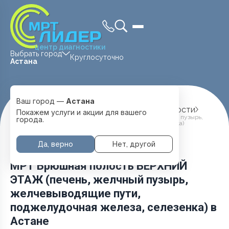
центр диагностики
Выбрать город
Круглосуточно
Астана
Ваш город —
Астана
Главная
Услуги и цены
МРТ Брюшной полости
Покажем услуги и акции для вашего
МРТ Брюшная полость ВЕРХНИЙ ЭТАЖ (печень, желчный пузырь,
города.
желчевыводящие пути, поджелудочная железа, селезенка)
Да, верно
Нет, другой
МРТ Брюшная полость ВЕРХНИЙ
ЭТАЖ (печень, желчный пузырь,
желчевыводящие пути,
поджелудочная железа, селезенка) в
Астане