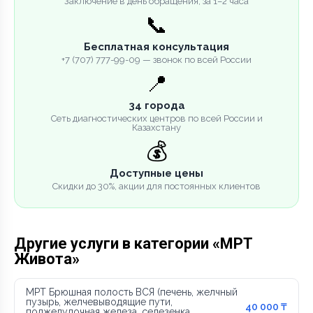
Заключение в день обращения, за 1–2 часа
📞
Бесплатная консультация
+7 (707) 777-99-09 — звонок по всей России
📍
34 города
Сеть диагностических центров по всей России и
Казахстану
💰
Доступные цены
Скидки до 30%, акции для постоянных клиентов
Другие услуги в категории «МРТ
Живота»
МРТ Брюшная полость ВСЯ (печень, желчный
пузырь, желчевыводящие пути,
40 000 ₸
поджелудочная железа, селезенка,