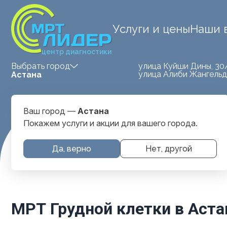
Услуги и цены
Наши 
центр диагностики
улица Куйши Дины, 30
Выбрать город
улица Алиби Жангельд
Астана
Ваш город —
Астана
Покажем услуги и акции для вашего города.
Да, верно
Нет, другой
Главная
Услуги и цены
МРТ Грудной Клетки
МРТ Грудной клетки в Аста