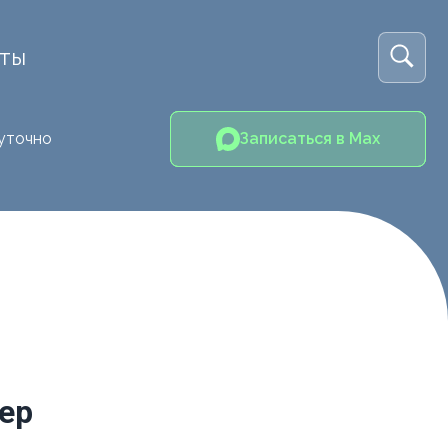
кты
уточно
Записаться в Max
ер