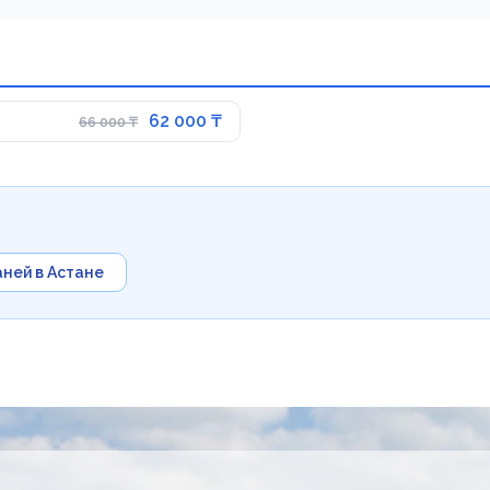
62 000 ₸
66 000 ₸
аней в Астане