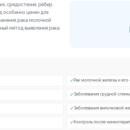
х, средостения, рёбер,
д особенно ценен для
ранения рака молочной
ный метод выявления рака
✓
Рак молочной железы и его 
✓
Заболевания грудной стенк
✓
Заболевания вилочковой ж
✓
Контроль после химиотера