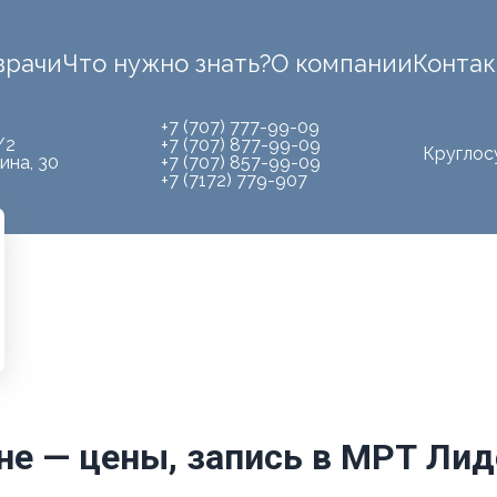
врачи
Что нужно знать?
О компании
Конта
+7 (707) 777-99-09
/2
+7 (707) 877-99-09
Круглос
ина, 30
+7 (707) 857-99-09
+7 (7172) 779-907
не — цены, запись в МРТ Лид