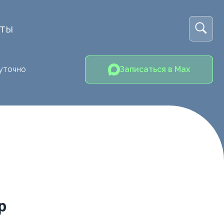
кты
уточно
Записаться в Max
р