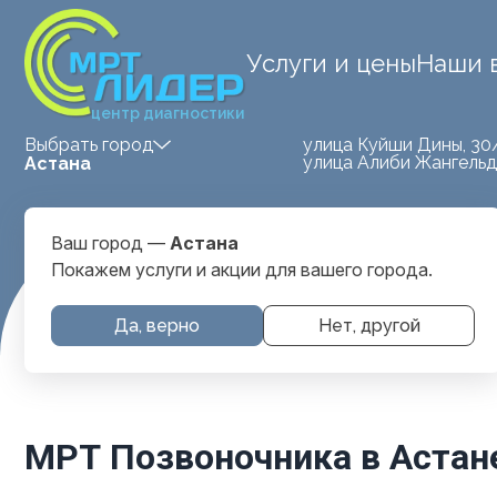
Услуги и цены
Наши 
центр диагностики
улица Куйши Дины, 30
Выбрать город
улица Алиби Жангельд
Астана
Ваш город —
Астана
Покажем услуги и акции для вашего города.
Да, верно
Нет, другой
Главная
Услуги и цены
МРТ Позвоночника
МРТ Позвоночника в Астан