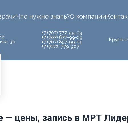
врачи
Что нужно знать?
О компании
Конта
+7 (707) 777-99-09
/2
+7 (707) 877-99-09
Круглос
ина, 30
+7 (707) 857-99-09
+7 (7172) 779-907
е — цены, запись в МРТ Лиде