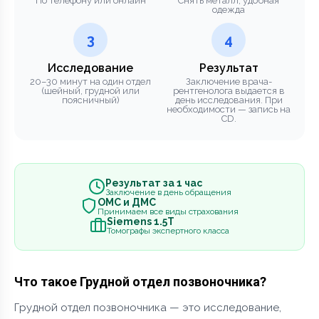
По телефону или онлайн
Снять металл, удобная
одежда
3
4
Исследование
Результат
20–30 минут на один отдел
Заключение врача-
(шейный, грудной или
рентгенолога выдается в
поясничный)
день исследования. При
необходимости — запись на
CD.
Результат за 1 час
Заключение в день обращения
ОМС и ДМС
Принимаем все виды страхования
Siemens 1.5Т
Томографы экспертного класса
Что такое Грудной отдел позвоночника?
Грудной отдел позвоночника — это исследование,