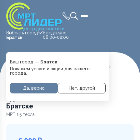
центр диагностики
Выбрать город
Ежедневно
08:00-02:00
Братск
Ваш город —
Братск
Главная
Услуги и цены
МРТ Позвоночника
Покажем услуги и акции для вашего
Грудной отдел позвоночника
города.
Да, верно
Нет, другой
Грудной отдел позвоночника в
Братске
МРТ 1.5 тесла
5 000 ₽