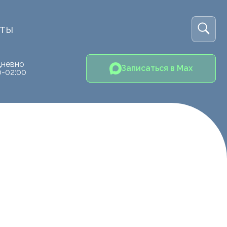
кты
невно
Записаться в Max
0-02:00