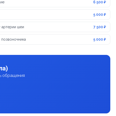
ние
6 500 ₽
5 000 ₽
+ артерии шеи
7 500 ₽
 позвоночника
5 000 ₽
ла)
нь обращения