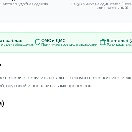
ь металл, удобная одежда
20–30 минут на один отдел (шей
или поясничный)
т за 1 час
ОМС и ДМС
Siemens 1.
е в день обращения
Принимаем все виды страхования
Томографы эксп
?
рое позволяет получить детальные снимки позвоночника, ме
ий, опухолей и воспалительных процессов.
а)