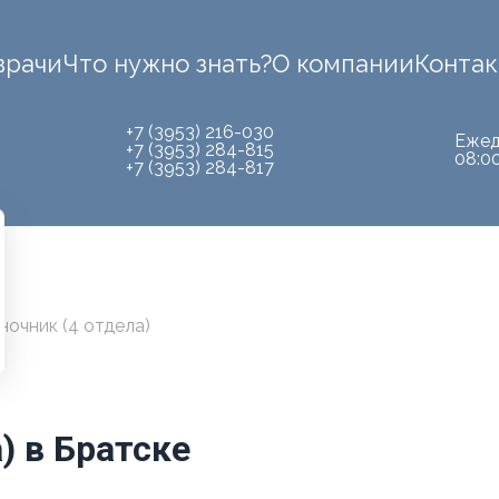
врачи
Что нужно знать?
О компании
Конта
+7 (3953) 216-030
Ежед
+7 (3953) 284-815
08:0
+7 (3953) 284-817
ночник (4 отдела)
) в Братске