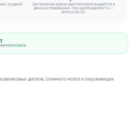
ный, грудной
Заключение врача-рентгенолога выдается в
день исследования. При необходимости —
запись на CD.
5Т
ертного класса
жпозвонковых дисков, спинного мозга и окружающих