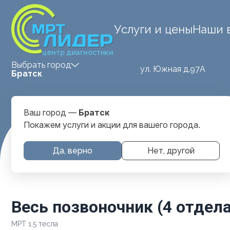
Услуги и цены
Наши 
центр диагностики
Выбрать город
ул. Южная д.97А
Братск
Ваш город —
Братск
Покажем услуги и акции для вашего города.
Главная
Услуги и цены
МРТ Позвоночника
Весь позво
Да, верно
Нет, другой
Весь позвоночник (4 отдела
МРТ 1.5 тесла