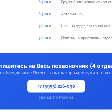
6 500 ₽
Грудино-ключичное сочлене
6 500 ₽
Артерии шеи
5 000 ₽
Шейный отдел позвоночника 
5 000 ₽
Пояснично-крестцовый отдел
пишитесь на Весь позвоночник (4 отде
 оборудование Siemens, опытные врачи, результат в де
+7 (3953) 216-030
звонок по России