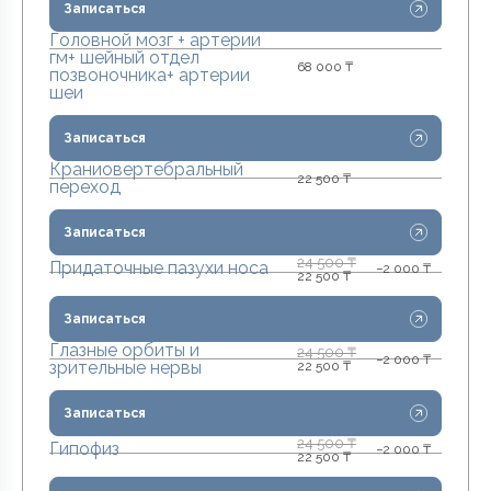
Записаться
Головной мозг + артерии
гм+ шейный отдел
68 000 ₸
позвоночника+ артерии
шеи
Записаться
Краниовертебральный
22 500 ₸
переход
Записаться
24 500 ₸
Придаточные пазухи носа
−2 000 ₸
22 500 ₸
Записаться
Глазные орбиты и
24 500 ₸
−2 000 ₸
зрительные нервы
22 500 ₸
Записаться
24 500 ₸
Гипофиз
−2 000 ₸
22 500 ₸