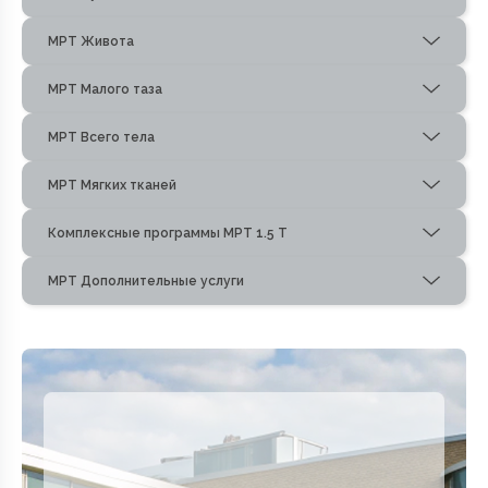
МРТ Живота
МРТ Малого таза
МРТ Всего тела
МРТ Мягких тканей
Комплексные программы МРТ 1.5 Т
МРТ Дополнительные услуги