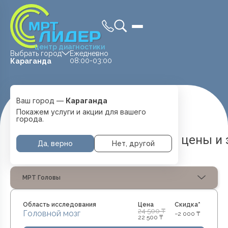
центр диагностики
Выбрать город
Ежедневно
08:00-03:00
Караганда
Ваш город —
Караганда
Главная
Услуги и цены
МРТ 1.5 Тесла
Покажем услуги и акции для вашего
города.
МРТ 1.5 тесла в Караганде — цены и
Да, верно
Нет, другой
МРТ Головы
Область исследования
Цена
Скидка*
24 500 ₸
Головной мозг
−2 000 ₸
22 500 ₸