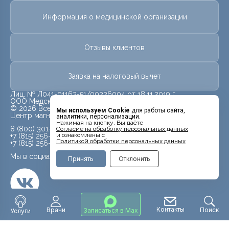
Информация о медицинской организации
Отзывы клиентов
Заявка на налоговый вычет
Лиц. № Л041-01163-51/00336004 от 18.11.2019 г.
ООО Медскан
© 2026 Все права защищены.
Мы используем Cookie
для работы сайта,
Центр магнитно-резонансной томографии «МРТ Лидер»
аналитики, персонализации.
Нажимая на кнопку, Вы даёте
8 (800) 301-08-21
Cогласие на обработку персональных данных
и ознакомлены с
+7 (815) 256-09-11
Политикой обработки персональных данных
+7 (815) 256-09-10
Мы в социальных сетях
Принять
Отклонить
Контакты
Врачи
Поиск
Записаться в Max
Услуги