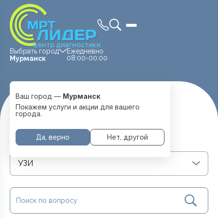
центр диагностики
Выбрать город
Ежедневно
08:00-00:00
Мурманск
Ваш город —
Мурманск
Главная
Вопрос-Ответ
Покажем услуги и акции для вашего
города.
ЧТО НУЖНО ЗНАТЬ?
Да, верно
Нет, другой
УЗИ