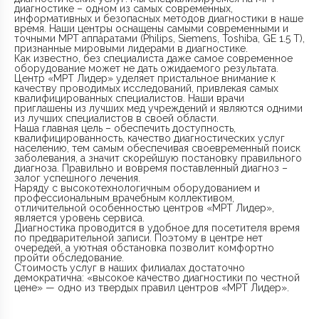
диагностике – одном из самых современных,
информативных и безопасных методов диагностики в наше
время. Наши центры оснащены самыми современными и
точными МРТ аппаратами (Philips, Siemens, Toshiba, GE 1.5 Т),
признанные мировыми лидерами в диагностике.
Как известно, без специалиста даже самое современное
оборудование может не дать ожидаемого результата.
Центр «МРТ Лидер» уделяет пристальное внимание к
качеству проводимых исследований, привлекая самых
квалифицированных специалистов. Наши врачи
приглашены из лучших мед учреждений и являются одними
из лучших специалистов в своей области.
Наша главная цель – обеспечить доступность,
квалифицированность, качество диагностических услуг
населению, тем самым обеспечивая своевременный поиск
заболевания, а значит скорейшую постановку правильного
диагноза. Правильно и вовремя поставленный диагноз –
залог успешного лечения.
Наряду с высокотехнологичным оборудованием и
профессиональным врачебным коллективом,
отличительной особенностью центров «МРТ Лидер»,
является уровень сервиса.
Диагностика проводится в удобное для посетителя время
по предварительной записи. Поэтому в центре нет
очередей, а уютная обстановка позволит комфортно
пройти обследование.
Стоимость услуг в наших филиалах достаточно
демократична: «высокое качество диагностики по честной
цене» — одно из твердых правил центров «МРТ Лидер».