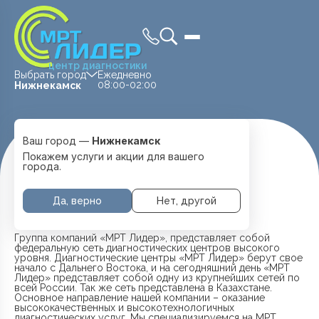
центр диагностики
Выбрать город
Ежедневно
08:00-02:00
Нижнекамск
Ваш город —
Нижнекамск
Главная
О Компании
Покажем услуги и акции для вашего
города.
О КОМПАНИИ
Да, верно
Нет, другой
Группа компаний «МРТ Лидер», представляет собой
федеральную сеть диагностических центров высокого
уровня. Диагностические центры «МРТ Лидер» берут свое
начало с Дальнего Востока, и на сегодняшний день «МРТ
Лидер» представляет собой одну из крупнейших сетей по
всей России. Так же сеть представлена в Казахстане.
Основное направление нашей компании – оказание
высококачественных и высокотехнологичных
диагностических услуг. Мы специализируемся на МРТ