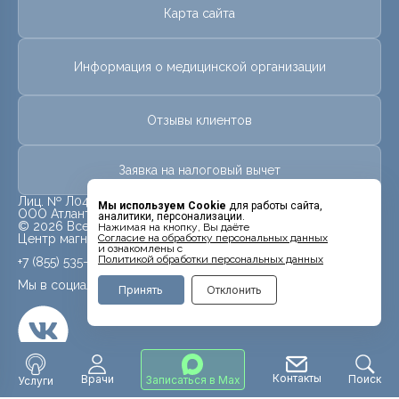
Карта сайта
Информация о медицинской организации
Отзывы клиентов
Заявка на налоговый вычет
Лиц. № Л041-01181-16/02360583 от 26 мая 2025
Мы используем Cookie
для работы сайта,
ООО Атлант
аналитики, персонализации.
© 2026 Все права защищены.
Нажимая на кнопку, Вы даёте
Cогласие на обработку персональных данных
Центр магнитно-резонансной томографии «МРТ Лидер»
и ознакомлены с
Политикой обработки персональных данных
+7 (855) 535-15-35
Мы в социальных сетях
Принять
Отклонить
Контакты
Врачи
Поиск
Записаться в Max
Услуги