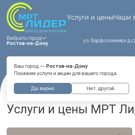
Услуги и цены
Наши 
центр диагностики
Выбрать город
ул. Варфоломеева д.1
Ростов-на-Дону
Ваш город —
Ростов-на-Дону
Покажем услуги и акции для вашего города.
Главная
Услуги И Цены
Да, верно
Нет, другой
Услуги и цены МРТ Ли