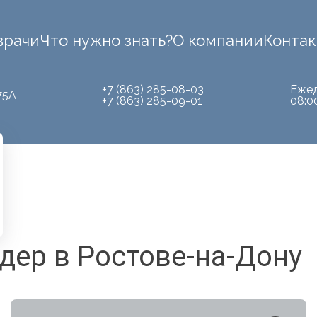
врачи
Что нужно знать?
О компании
Конта
+7 (863) 285-08-03
Еже
75А
+7 (863) 285-09-01
08:0
дер в Ростове-на-Дону