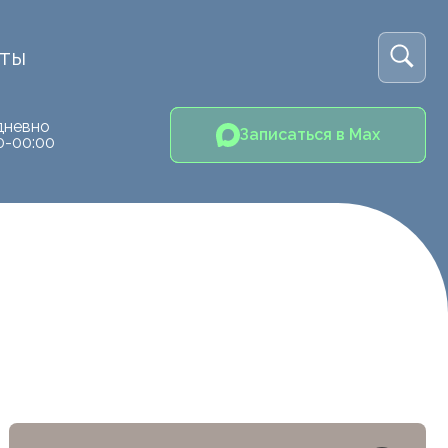
кты
дневно
Записаться в Max
0-00:00