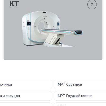
КТ
ночника
МРТ Суставов
а и сосудов
МРТ Грудной клетки