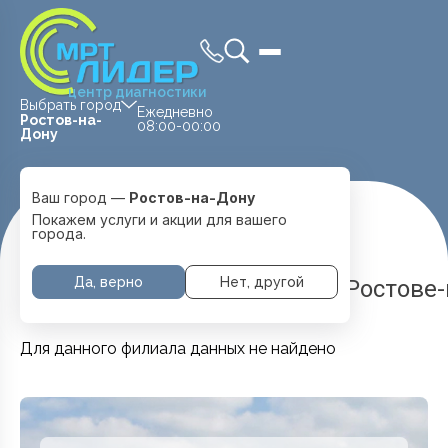
центр диагностики
Выбрать город
Ежедневно
Ростов-на-
08:00-00:00
Дону
Ваш город —
Ростов-на-Дону
Покажем услуги и акции для вашего
Главная
Услуги и цены
Комплексы
города.
Да, верно
Нет, другой
Услуги и цены МРТ Лидер в Ростове
Для данного филиала данных не найдено