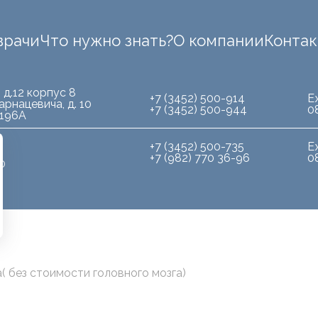
врачи
Что нужно знать?
О компании
Конта
 д.12 корпус 8
+7 (3452) 500-914
Е
арнацевича, д. 10
+7 (3452) 500-944
0
.196А
+7 (3452) 500-735
Е
+7 (982) 770 36-96
0
10
 без стоимости головного мозга)