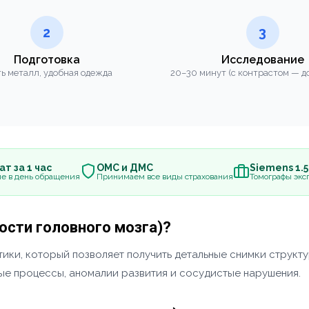
2
3
Подготовка
Исследование
ь металл, удобная одежда
20–30 минут (с контрастом — до
т за 1 час
ОМС и ДМС
Siemens 1.
е в день обращения
Принимаем все виды страхования
Томографы эксп
ости головного мозга)?
ики, который позволяет получить детальные снимки структу
ные процессы, аномалии развития и сосудистые нарушения.