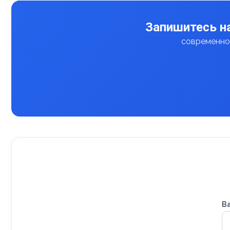
Запишитесь н
современное
В