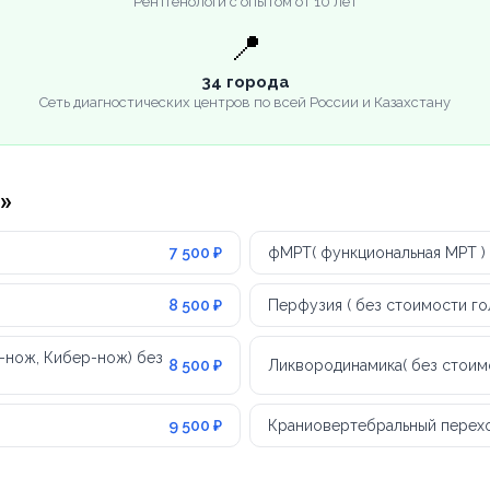
Рентгенологи с опытом от 10 лет
📍
34 города
Сеть диагностических центров по всей России и Казахстану
»
7 500 ₽
фМРТ( функциональная МРТ ) 
8 500 ₽
Перфузия ( без стоимости го
-нож, Кибер-нож) без
8 500 ₽
Ликвородинамика( без стоим
9 500 ₽
Краниовертебральный перех