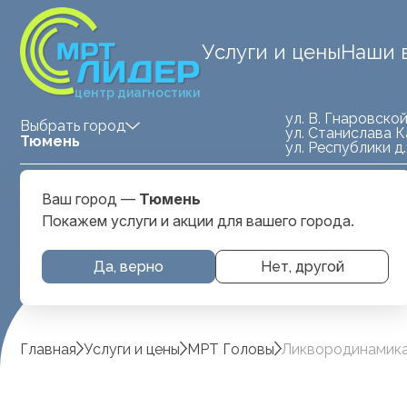
Услуги и цены
Наши 
центр диагностики
ул. В. Гнаровской
Выбрать город
ул. Станислава К
Тюмень
ул. Республики д
Medland — детская клиника
ул. Станислава
Ваш город —
Тюмень
Тюмень
Карнацевича, д. 
Покажем услуги и акции для вашего города.
Да, верно
Нет, другой
Главная
Услуги и цены
МРТ Головы
Ликвородинамика(