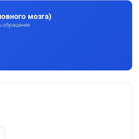
овного мозга)
нь обращения