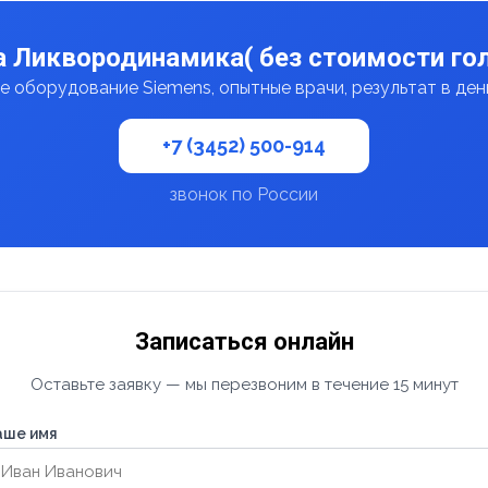
а Ликвородинамика( без стоимости гол
 оборудование Siemens, опытные врачи, результат в де
+7 (3452) 500-914
звонок по России
Записаться онлайн
Оставьте заявку — мы перезвоним в течение 15 минут
аше имя