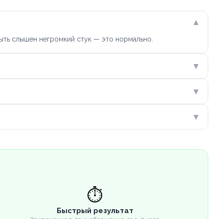
▾
ыть слышен негромкий стук — это нормально.
▾
▾
▾
⏱️
Быстрый результат