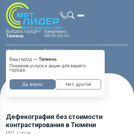
центр диагностики
Выбрать город
Ежедневно
08:00-02:00
Тюмень
Ежедневно
Medland —
08:00 — 20:00
детская клиника
Ваш город —
Тюмень
Перейти
Тюмень
Покажем услуги и акции для вашего
города.
Да, верно
Нет, другой
Главная
Услуги и цены
МРТ Малого таза
Дефекография без стоимости контрастирования
Дефекография без стоимости
контрастирования в Тюмени
МРТ 3 тесла