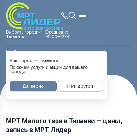
центр диагностики
Выбрать город
Ежедневно
08:00-02:00
Тюмень
Ежедневно
Medland —
08:00 — 20:00
детская клиника
Ваш город —
Тюмень
Перейти
Тюмень
Покажем услуги и акции для вашего
города.
Да, верно
Нет, другой
Главная
Услуги и цены
МРТ Малого Таза
МРТ Малого таза в Тюмени — цены,
запись в МРТ Лидер