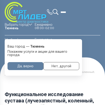
центр диагностики
Выбрать город
Ежедневно
08:00-02:00
Тюмень
Ежедневно
Medland —
08:00 — 20:00
детская клиника
Ваш город —
Тюмень
Перейти
Тюмень
Покажем услуги и акции для вашего
города.
Да, верно
Нет, другой
Главная
Услуги и цены
МРТ Суставов
Функциональное исследование сустава (лучезапястный, коленный,
голеностопный)
Функциональное исследование
сустава (лучезапястный, коленный,