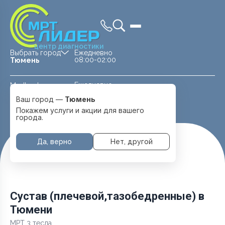
центр диагностики
Выбрать город
Ежедневно
08:00-02:00
Тюмень
Ежедневно
Medland —
08:00 — 20:00
детская клиника
Ваш город —
Тюмень
Перейти
Тюмень
Покажем услуги и акции для вашего
города.
Да, верно
Нет, другой
Главная
Услуги и цены
МРТ Суставов
Сустав (плечевой,тазобедренные)
Сустав (плечевой,тазобедренные) в
Тюмени
МРТ 3 тесла