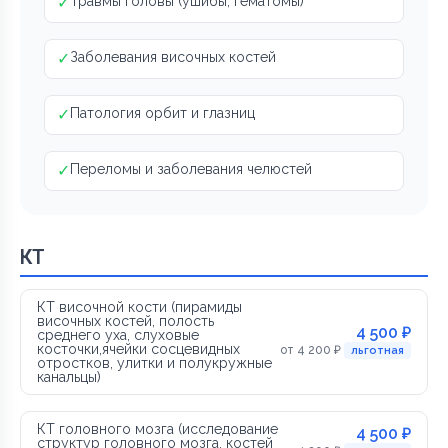
✓
Травмы головы (ушибы, гематомы)
✓
Заболевания височных костей
✓
Патология орбит и глазниц
✓
Переломы и заболевания челюстей
КТ
КТ височной кости (пирамиды
височных костей, полость
4 500 ₽
среднего уха, слуховые
косточки,ячейки сосцевидных
от 4 200 ₽
льготная
отростков, улитки и полукружные
канальцы)
КТ головного мозга (исследование
4 500 ₽
структур головного мозга, костей