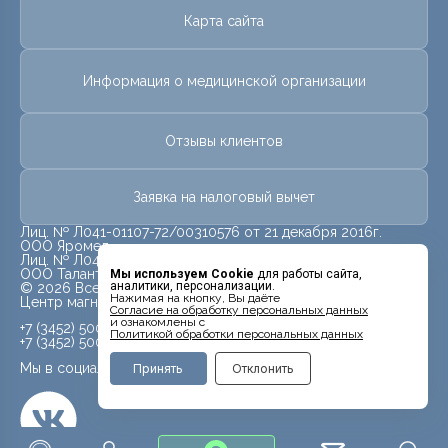
Карта сайта
Информация о медицинской организации
Отзывы клиентов
Заявка на налоговый вычет
Лиц. № Л041-01107-72/00310576 от 21 декабря 2016г.
ООО Яромед
Лиц. № Л041-01107-72/00623073 от 31 октября 2022г.
ООО Талант
Мы используем Cookie
для работы сайта,
аналитики, персонализации.
© 2026 Все права защищены.
Нажимая на кнопку, Вы даёте
Центр магнитно-резонансной томографии «МРТ Лидер»
Cогласие на обработку персональных данных
и ознакомлены с
+7 (3452) 500-914
Политикой обработки персональных данных
+7 (3452) 500-944
Мы в социальных сетях
Принять
Отклонить