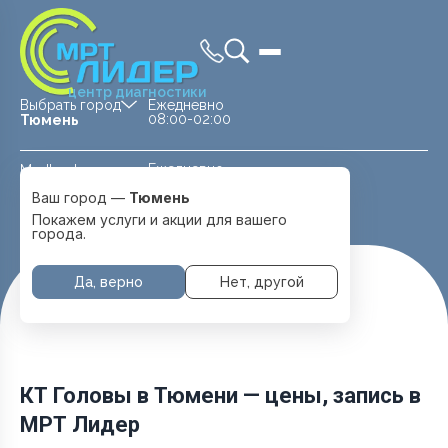
центр диагностики
Выбрать город
Ежедневно
08:00-02:00
Тюмень
Ежедневно
Medland —
08:00 — 20:00
детская клиника
Ваш город —
Тюмень
Перейти
Тюмень
Покажем услуги и акции для вашего
города.
Да, верно
Нет, другой
Главная
Услуги и цены
Kt-Golovy
КТ Головы в Тюмени — цены, запись в
МРТ Лидер