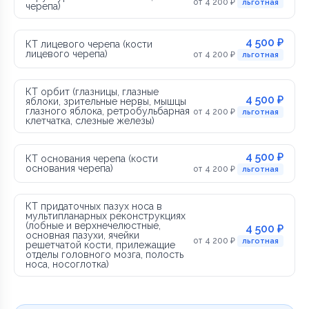
от 4 200 ₽
льготная
черепа)
4 500 ₽
КТ лицевого черепа (кости
лицевого черепа)
от 4 200 ₽
льготная
КТ орбит (глазницы, глазные
4 500 ₽
яблоки, зрительные нервы, мышцы
глазного яблока, ретробульбарная
от 4 200 ₽
льготная
клетчатка, слезные железы)
4 500 ₽
КТ основания черепа (кости
основания черепа)
от 4 200 ₽
льготная
КТ придаточных пазух носа в
мультипланарных реконструкциях
(лобные и верхнечелюстные,
4 500 ₽
основная пазухи, ячейки
от 4 200 ₽
льготная
решетчатой кости, прилежащие
отделы головного мозга, полость
носа, носоглотка)