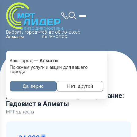
центр диагностики
Выбрать город
сб-вс 08:00-20:00
08:00-02:00
Алматы
Ваш город —
Алматы
Главная
Услуги и цены
Покажем услуги и акции для вашего
Дополнительное контрастирование: Гадовист
города.
Да, верно
Нет, другой
Дополнительное контрастирование:
Гадовист в Алматы
МРТ 1.5 тесла
24 000 ₸