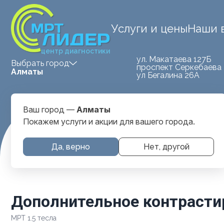
Услуги и цены
Наши 
центр диагностики
ул. Макатаева 127Б
Выбрать город
проспект Серкебаева 
Алматы
ул Бегалина 26А
Ваш город —
Алматы
Покажем услуги и акции для вашего города.
Главная
Услуги и цены
Дополнительное контрастиров
Да, верно
Нет, другой
Дополнительное контрасти
МРТ 1.5 тесла