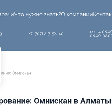
врачи
Что нужно знать?
О компании
Конта
сб-вс 08:0
3
+7 (707) 217-58-40
08:00-02:0
ание: Омнискан
рование: Омнискан в Алматы