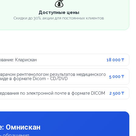
💰
Доступные цены
Скидки до 30%, акции для постоянных клиентов
вание: Кларискан
18 000 ₸
 врачом рентгенологом результатов медицинского
5 000 ₸
виде в формате Dicom - CD/DVD
едования по электронной почте в формате DICOM
2 500 ₸
е: Омнискан
нь обращения