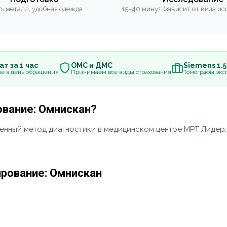
ь металл, удобная одежда
15–40 минут (зависит от вида ис
т за 1 час
ОМС и ДМС
Siemens 1.
е в день обращения
Принимаем все виды страхования
Томографы эксп
ование: Омнискан?
енный метод диагностики в медицинском центре МРТ Лидер
рование: Омнискан