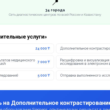
📍
34 города
Сеть диагностических центров по всей России и Казахстану
нительные услуги»
24 000 ₸
Дополнительное контрастиро
ьтатов медицинского
Расшифровка и визуализация
7 000 ₸
lash
исследования в электроном 
следования)
5 000 ₸
Отправка выполненного иссл
 на Дополнительное контрастировани
 оборудование Siemens, опытные врачи, результат в де