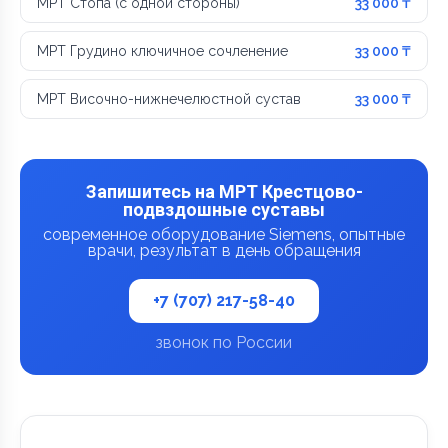
МРТ Стопа (с одной стороны)
33 000 ₸
МРТ Грудино ключичное сочленение
33 000 ₸
МРТ Височно-нижнечелюстной сустав
33 000 ₸
Запишитесь на МРТ Крестцово-
подвздошные суставы
современное оборудование Siemens, опытные
врачи, результат в день обращения
+7 (707) 217-58-40
звонок по России