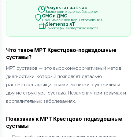
Результат за 1 час
Заключение в день обращения
ОМС и ДМС
Принимаем все виды страхования
Siemens 1.5Т
Томографы экспертного класса
Что такое МРТ Крестцово-подвздошные
суставы?
МРТ суставов — это высокоинформативный метод
диагностики, который позволяет детально
рассмотреть хрящи, связки, мениски, сухожилия и
другие структуры сустава. Незаменим при травмах и
воспалительных заболеваниях.
Показания к МРТ Крестцово-подвздошные
суставы
Боль, отёк, ограничение подвижности сустава