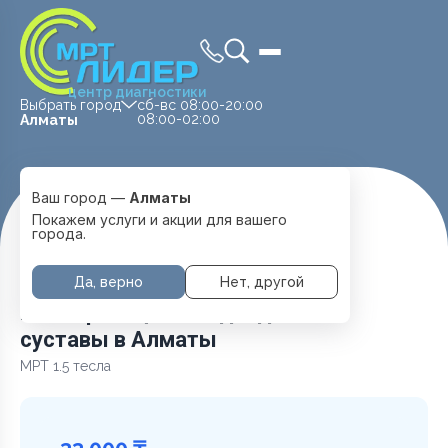
центр диагностики
Выбрать город
сб-вс 08:00-20:00
08:00-02:00
Алматы
Ваш город —
Алматы
Главная
Услуги и цены
МРТ Суставов
Покажем услуги и акции для вашего
МРТ Крестцово-подвздошные суставы
города.
Да, верно
Нет, другой
МРТ Крестцово-подвздошные
суставы в Алматы
МРТ 1.5 тесла
33 000 ₸