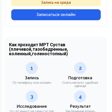
Запись на среда
Записаться онлайн
Как проходит МРТ Сустав
(плечевой,тазобедренные,
коленный,голеностопный)
1
2
Запись
Подготовка
По телефону или онлайн
Снять металл, удобная
одежда
3
4
Исследование
Результат
20–30 минут на один сустав
Заключение врача-