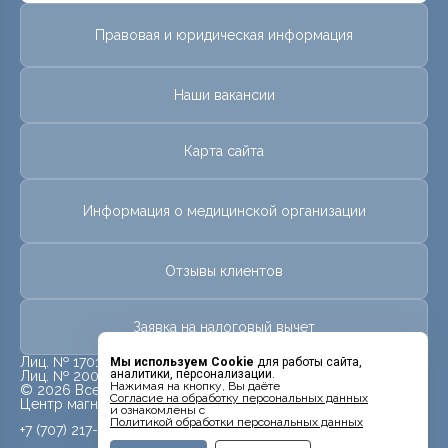
Правовая и юридическая информация
Наши вакансии
Карта сайта
Информация о медицинской организации
Отзывы клиентов
Заявка на налоговый вычет
Лиц. № 17013581 от 28 июля 2017 г.
Мы используем Cookie
для работы сайта,
аналитики, персонализации.
Лиц. № 20009926 от 09 июля 2020 г.
Нажимая на кнопку, Вы даёте
© 2026 Все права защищены.
Cогласие на обработку персональных данных
Центр магнитно-резонансной томографии «МРТ Лидер»
и ознакомлены с
Политикой обработки персональных данных
+7 (707) 217-58-40