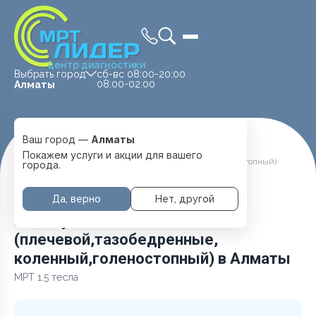
центр диагностики
Выбрать город
сб-вс 08:00-20:00
08:00-02:00
Алматы
Ваш город —
Алматы
Главная
Услуги и цены
МРТ Суставов
Покажем услуги и акции для вашего
МРТ Сустав (плечевой,тазобедренные, коленный,голеностопный)
города.
Да, верно
Нет, другой
МРТ Сустав
(плечевой,тазобедренные,
коленный,голеностопный) в Алматы
МРТ 1.5 тесла