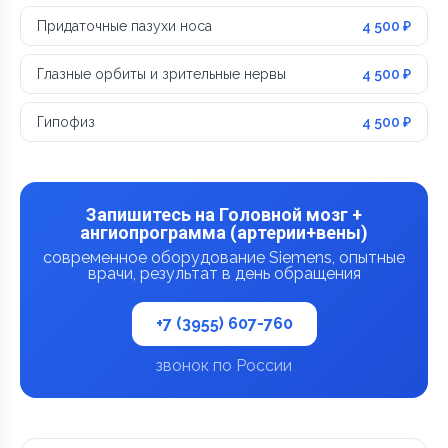
Придаточные пазухи носа
4 500 ₽
Глазные орбиты и зрительные нервы
4 500 ₽
Гипофиз
4 500 ₽
Запишитесь на Головной мозг +
ангиопрограмма (артерии+вены)
современное оборудование Siemens, опытные
врачи, результат в день обращения
+7 (3955) 607-760
звонок по России