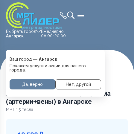
центр диагностики
Выбрать город
Ежедневно
08:00-20:00
Ангарск
Ваш город —
Ангарск
Главная
Услуги и цены
МРТ Головы
Покажем услуги и акции для вашего
Головной мозг + ангиопрограмма (артерии+вены)
города.
Да, верно
Нет, другой
Головной мозг + ангиопрограмма
(артерии+вены) в Ангарске
МРТ 1.5 тесла
10 500 ₽