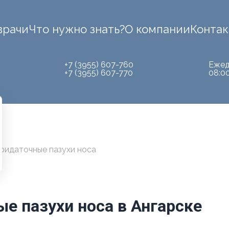
врачи
Что нужно знать?
О компании
Конта
+7 (3955) 607-760
Ежед
+7 (3955) 607-770
08:0
придаточные пазухи носа
ые пазухи носа в Ангарске