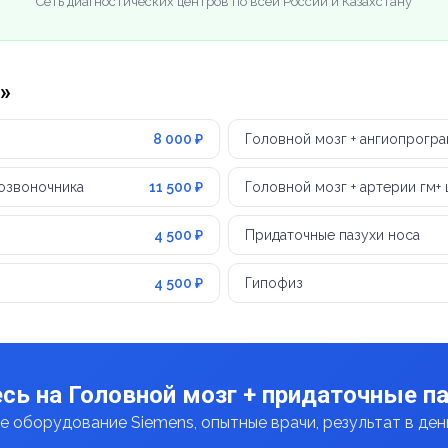
Сеть диагностических центров по всей России и Казахстану
»
8 000 ₽
Головной мозг + ангиопрогра
позвоночника
11 500 ₽
Головной мозг + артерии гм+
4 500 ₽
Придаточные пазухи носа
4 500 ₽
Гипофиз
сь на Головной мозг + придаточные па
 оборудование Siemens, опытные врачи, результат в де