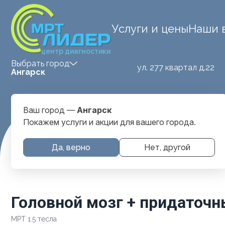
Услуги и цены
Наши 
центр диагностики
Выбрать город
ул. 277 квартал д.22
Ангарск
Ваш город —
Ангарск
Покажем услуги и акции для вашего города.
Главная
Услуги и цены
МРТ Головы
Головной мозг + 
Да, верно
Нет, другой
Головной мозг + придаточн
МРТ 1.5 тесла