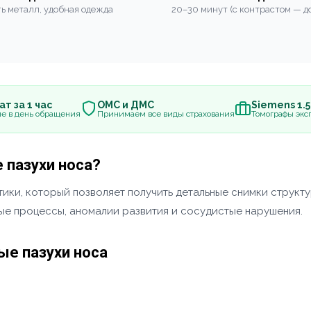
ь металл, удобная одежда
20–30 минут (с контрастом — до
т за 1 час
ОМС и ДМС
Siemens 1.
е в день обращения
Принимаем все виды страхования
Томографы эксп
 пазухи носа?
ики, который позволяет получить детальные снимки структу
ные процессы, аномалии развития и сосудистые нарушения.
ые пазухи носа