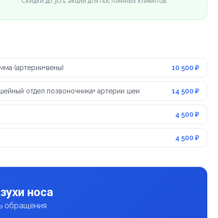
Скидки до 30%, акции для постоянных клиентов
мма (артерии+вены)
10 500 ₽
 шейный отдел позвоночника+ артерии шеи
14 500 ₽
4 500 ₽
4 500 ₽
зухи носа
нь обращения