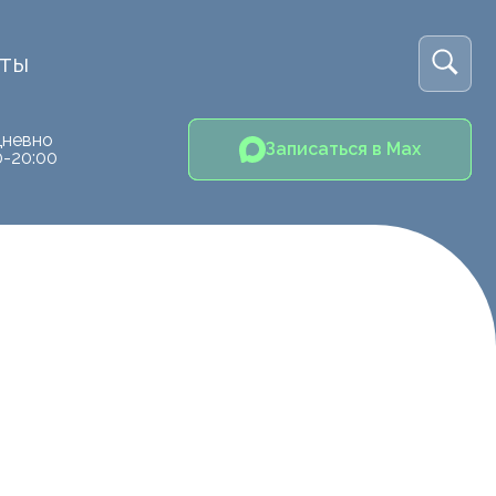
кты
невно
Записаться в Max
0-20:00