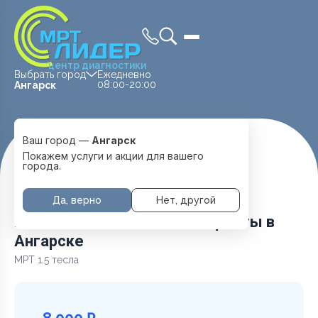
центр диагностики
Выбрать город
Ежедневно
08:00-20:00
Ангарск
Ваш город —
Ангарск
Главная
Услуги и цены
МРТ Головы
Покажем услуги и акции для вашего
Головной мозг + глазные орбиты
города.
Да, верно
Нет, другой
Головной мозг + глазные орбиты в
Ангарске
МРТ 1.5 тесла
8 000 ₽