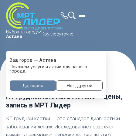
центр диагностики
Выбрать город
Круглосуточно
Астана
Ваш город —
Астана
Главная
Услуги и цены
Kt-Grudnoy-Kletki
Покажем услуги и акции для вашего
города.
Да, верно
Нет, другой
КТ Грудной клетки в Астане — цены,
запись в МРТ Лидер
КТ грудной клетки — это стандарт диагностики
заболеваний лёгких. Исследование позволяет
выявить пневмонию, туберкулёз, рак лёгкого,