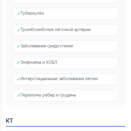
✓
Туберкулёз
✓
Тромбоэмболия лёгочной артерии
✓
Заболевания средостения
✓
Эмфизема и ХОБЛ
✓
Интерстициальные заболевания лёгких
✓
Переломы рёбер и грудины
КТ