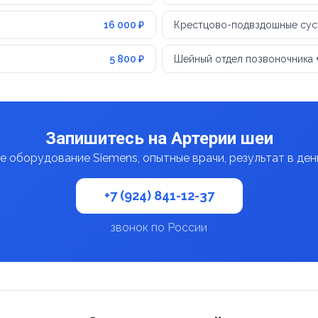
16 000 ₽
Крестцово-подвздошные сус
5 800 ₽
Шейный отдел позвоночника 
Запишитесь на Артерии шеи
 оборудование Siemens, опытные врачи, результат в де
+7 (924) 841-12-37
звонок по России