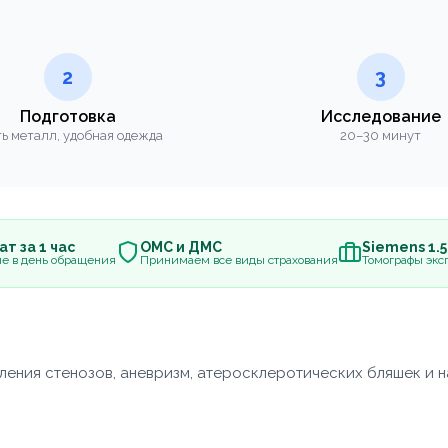
2
3
Подготовка
Исследование
ь металл, удобная одежда
20–30 минут
т за 1 час
ОМС и ДМС
Siemens 1.
е в день обращения
Принимаем все виды страхования
Томографы эксп
ения стенозов, аневризм, атеросклеротических бляшек и 