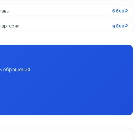
тавы
6 600 ₽
+ артерии
9 800 ₽
нь обращения