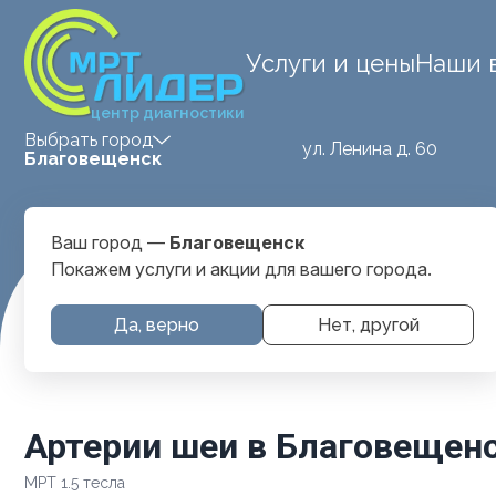
Услуги и цены
Наши 
центр диагностики
Выбрать город
ул. Ленина д. 60
Благовещенск
Ваш город —
Благовещенск
Покажем услуги и акции для вашего города.
Главная
Услуги и цены
МРТ Позвоночника
Артерии ш
Да, верно
Нет, другой
Артерии шеи в Благовещен
МРТ 1.5 тесла