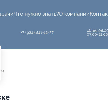
врачи
Что нужно знать?
О компании
Конта
сб-вс 08:0
+7 (924) 841-12-37
07:00-21:00
еи
ске