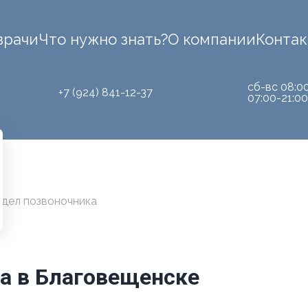
врачи
Что нужно знать?
О компании
Конта
сб-вс 08:0
+7 (924) 841-12-37
07:00-21:00
тдел позвоночника
ка в Благовещенске