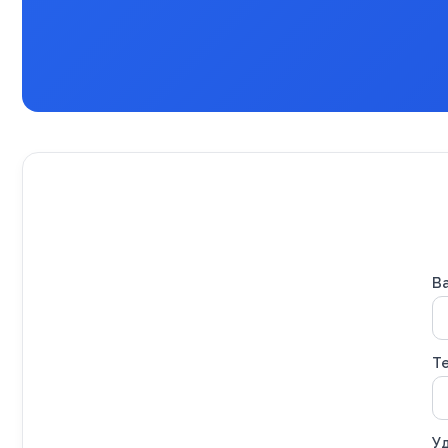
В
Т
Уд