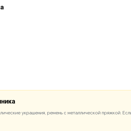
ка
чника
ллические украшения, ремень с металлической пряжкой. Есл