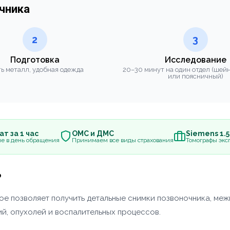
очника
2
3
Подготовка
Исследование
ь металл, удобная одежда
20–30 минут на один отдел (шей
или поясничный)
т за 1 час
ОМС и ДМС
Siemens 1.
е в день обращения
Принимаем все виды страхования
Томографы эксп
?
ое позволяет получить детальные снимки позвоночника, ме
ий, опухолей и воспалительных процессов.