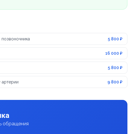
 позвоночника
5 800 ₽
16 000 ₽
5 800 ₽
+ артерии
9 800 ₽
ика
нь обращения