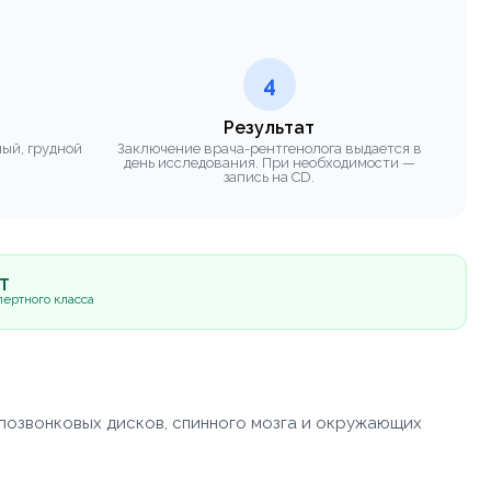
4
Результат
ный, грудной
Заключение врача-рентгенолога выдается в
день исследования. При необходимости —
запись на CD.
5Т
ертного класса
жпозвонковых дисков, спинного мозга и окружающих