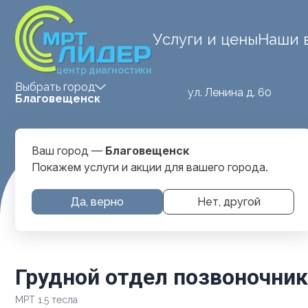
Услуги и цены
Наши 
центр диагностики
Выбрать город
ул. Ленина д. 60
Благовещенск
Ваш город —
Благовещенск
Покажем услуги и акции для вашего города.
Главная
Услуги и цены
МРТ Позвоночника
Грудной о
Да, верно
Нет, другой
Грудной отдел позвоночни
МРТ 1.5 тесла