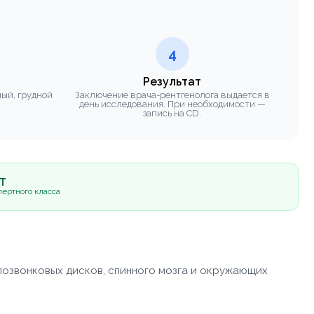
4
Результат
ный, грудной
Заключение врача-рентгенолога выдается в
день исследования. При необходимости —
запись на CD.
5Т
ертного класса
позвонковых дисков, спинного мозга и окружающих