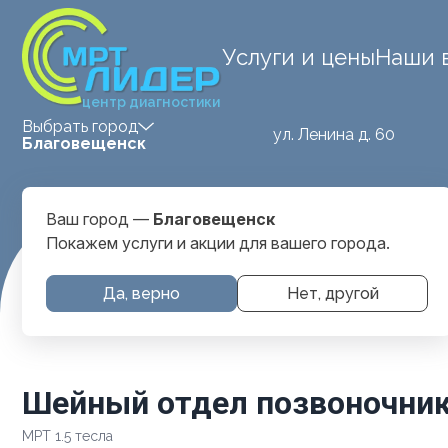
Услуги и цены
Наши 
центр диагностики
Выбрать город
ул. Ленина д. 60
Благовещенск
Ваш город —
Благовещенск
Покажем услуги и акции для вашего города.
Главная
Услуги и цены
МРТ Позвоночника
Шейный от
Да, верно
Нет, другой
Шейный отдел позвоночник
МРТ 1.5 тесла