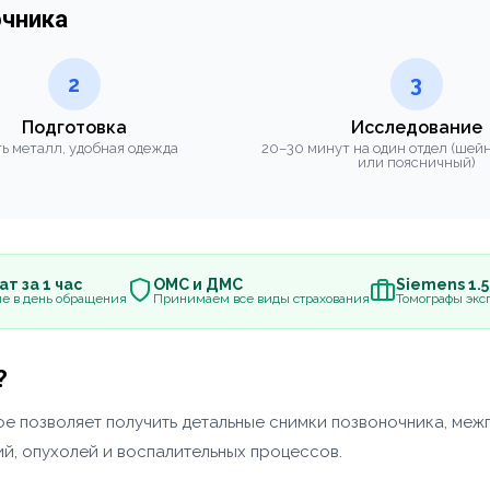
очника
2
3
Подготовка
Исследование
ь металл, удобная одежда
20–30 минут на один отдел (шей
или поясничный)
т за 1 час
ОМС и ДМС
Siemens 1.
е в день обращения
Принимаем все виды страхования
Томографы эксп
?
е позволяет получить детальные снимки позвоночника, меж
ий, опухолей и воспалительных процессов.