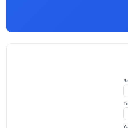
В
Т
Уд