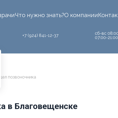
врачи
Что нужно знать?
О компании
Конта
сб-вс 08:0
+7 (924) 841-12-37
07:00-21:00
дел позвоночника
а в Благовещенске