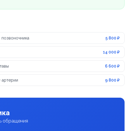
 позвоночника
5 800 ₽
14 000 ₽
тавы
6 600 ₽
+ артерии
9 800 ₽
ика
нь обращения