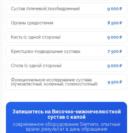
Сустав (плечевой,тазобедренные)
9 000 ₽
Органы средостения
8 500 ₽
Кисть (с одной стороны)
9 000 ₽
Крестцово-подвздошные суставы
7 500 ₽
Стопа (с одной стороны)
9 000 ₽
Функциональное исследование сустава
9 500 ₽
(лучезапястный, коленный, голеностопный)
Запишитесь на Височно-нижнечелюстной
сустав с капой
современное оборудование Siemens, опытные
врачи, результат в день обращения