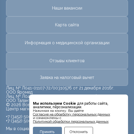
Наши вакансии
Карта сайта
Информация о медицинской организации
Отзывы клиентов
Заявка на налоговый вычет
Лиц. № Л041-01107-72/00310576 от 21 декабря 2016г.
ООО Яромед
Лиц. № Л041-01107-72/00623073 от 31 октября 2022г.
ООО Талант
Мы используем Cookie
для работы сайта,
© 2026 Все права защищены.
аналитики, персонализации.
Центр магнитно-резонансной томографии «МРТ Лидер»
Нажимая на кнопку, Вы даёте
Cогласие на обработку персональных данных
+7 (3452) 500-914
и ознакомлены с
+7 (3452) 500-944
Политикой обработки персональных данных
Мы в социальных сетях
Принять
Отклонить