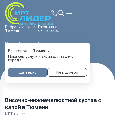
центр диагностики
Выбрать город
Ежедневно
08:00-02:00
Тюмень
Ежедневно
Medland —
08:00 — 20:00
детская клиника
Ваш город —
Тюмень
Перейти
Тюмень
Покажем услуги и акции для вашего
города.
Да, верно
Нет, другой
Главная
Услуги и цены
МРТ Суставов
Височно-нижнечелюстной сустав с капой
Височно-нижнечелюстной сустав с
капой в Тюмени
МРТ 1.5 тесла