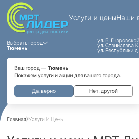
Услуги и цены
Наши 
центр диагностики
ул. В. Гнаровской
Выбрать город
ул. Станислава К
Тюмень
ул. Республики д
Medland — детская клиника
ул. Станислава
Ваш город —
Тюмень
Тюмень
Карнацевича, д. 
Покажем услуги и акции для вашего города.
Да, верно
Нет, другой
Главная
Услуги И Цены