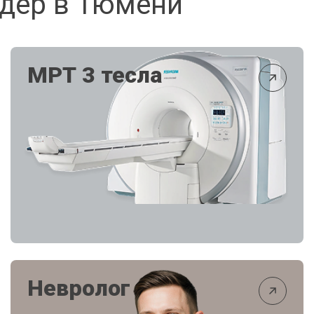
идер в Тюмени
МРТ 3 тесла
Невролог