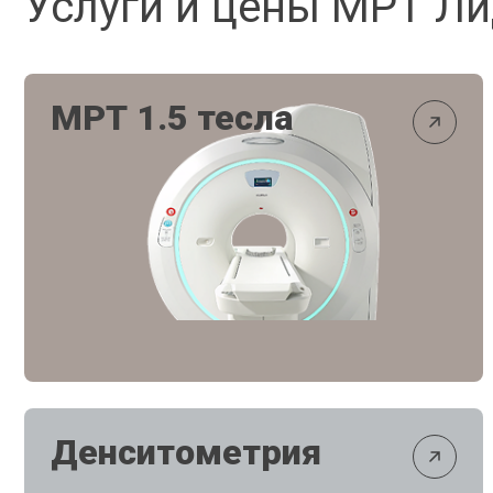
Услуги и цены МРТ Л
МРТ 1.5 тесла
Денситометрия