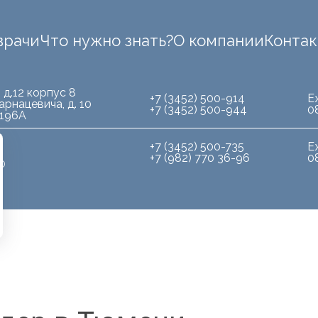
врачи
Что нужно знать?
О компании
Конта
 д.12 корпус 8
+7 (3452) 500-914
Е
арнацевича, д. 10
+7 (3452) 500-944
0
.196А
+7 (3452) 500-735
Е
+7 (982) 770 36-96
0
10