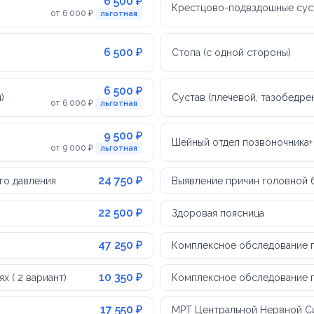
6 500 ₽
Крестцово-подвздошные сус
от 6 000 ₽
льготная
6 500 ₽
Стопа (с одной стороны)
6 500 ₽
)
Сустав (плечевой, тазобедре
от 6 000 ₽
льготная
9 500 ₽
Шейный отдел позвоночника+ 
от 9 000 ₽
льготная
24 750 ₽
го давления
Выявление причин головной 
22 500 ₽
Здоровая поясница
47 250 ₽
Комплексное обследование п
10 350 ₽
 ( 2 вариант)
Комплексное обследование пр
17 550 ₽
МРТ Центральной Нервной С