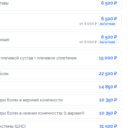
6 500 ₽
тавы
6 500 ₽
от 6 000 ₽
льготная
6 500 ₽
нные)
от 6 000 ₽
льготная
15 000 ₽
плечевой сустав + плечевое сплетение
22 500 ₽
боли:
14 850 ₽
10 350 ₽
ри болях в верхней конечности
10 350 ₽
и болях в нижних конечностях (1 вариант)
31 500 ₽
истемы (ЦНС)