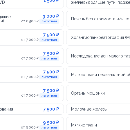
1 500 ₽
DVD
желчевыводящие пути, подже
9 000 ₽
дящие
Печень без стоимости в/в к
и)
от 8 500 ₽
льготная
7 500 ₽
Холангиопанкреатография (М
от 7 000 ₽
льготная
7 500 ₽
Исследование вен малого таз
от 7 000 ₽
льготная
7 500 ₽
Мягкие ткани перианальной о
от 7 000 ₽
льготная
7 500 ₽
Органы мошонки
от 7 000 ₽
льготная
7 500 ₽
рования
Молочные железы
9 500 ₽
Мягкие ткани
от 9 000 ₽
льготная