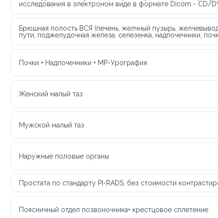
исследования в электроном виде в формате Dicom - CD/
Брюшная полость ВСЯ (печень, желчный пузырь, желчевыво
пути, поджелудочная железа, селезенка, надпочечники, почк
Почки + Надпочечники + МР-Урография
Женский малый таз
Мужской малый таз
Наружные половые органы
Простата по стандарту PI-RADS, без стоимости контрасти
Поясничный отдел позвоночника+ крестцовое сплетение