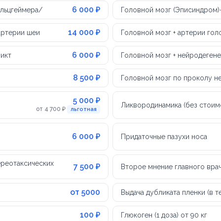
6 000 ₽
Альцгеймера/
Головной мозг (Эписиндром)
14 000 ₽
артерии шеи
Головной мозг + артерии гол
6 000 ₽
ликт
Головной мозг + нейродеген
8 500 ₽
Головной мозг по проколу н
5 000 ₽
Ликвородинамика (без стоим
от 4 700 ₽
льготная
6 000 ₽
Придаточные пазухи носа
ереотаксических
7 500 ₽
Второе мнение главного вра
от 5000
Выдача дубликата пленки (в 
100 ₽
Глюкоген (1 доза) от 90 кг