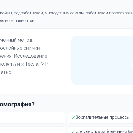
 войны, медработникам, многодетным семьям, работникам правоохрани
ля всех пациентов.
еменный метод
послойные снимки
учения. Исследование
ля 1.5 и 3 Тесла. МРТ
атно.
томография?
✓
Воспалительные процессы
✓
Сосудистые заболевания (а