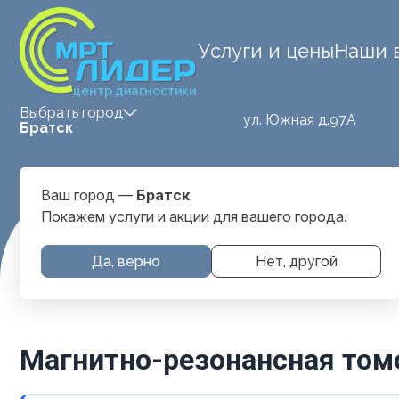
Услуги и цены
Наши 
центр диагностики
Выбрать город
ул. Южная д.97А
Братск
Ваш город —
Братск
Покажем услуги и акции для вашего города.
Главная
Услуги и цены
Mrt
Да, верно
Нет, другой
Магнитно-резонансная томо