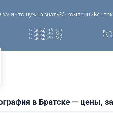
врачи
Что нужно знать?
О компании
Конта
+7 (3953) 216-030
Ежед
+7 (3953) 284-815
08:0
+7 (3953) 284-817
графия в Братске — цены, з