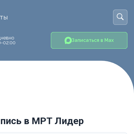
кты
невно
Записаться в Max
0-02:00
апись в МРТ Лидер