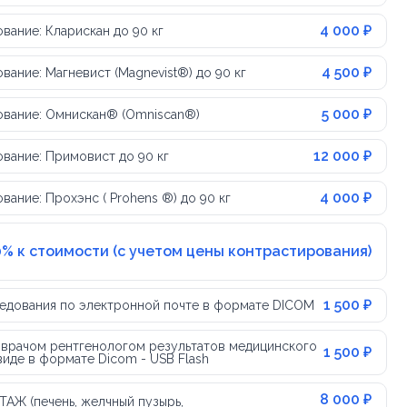
4 000 ₽
ание: Кларискан до 90 кг
4 500 ₽
ание: Магневист (Magnevist®) до 90 кг
5 000 ₽
ование: Омнискан® (Omniscan®)
12 000 ₽
вание: Примовист до 90 кг
4 000 ₽
ание: Прохэнс ( Prohens ®) до 90 кг
0% к стоимости (с учетом цены контрастирования)
1 500 ₽
едования по электронной почте в формате DICOM
 врачом рентгенологом результатов медицинского
1 500 ₽
иде в формате Dicom - USB Flash
8 000 ₽
АЖ (печень, желчный пузырь,