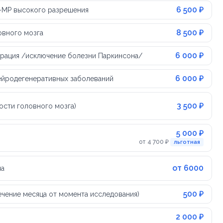
6 500 ₽
-МР высокого разрешения
8 500 ₽
овного мозга
6 000 ₽
ерация /исключение болезни Паркинсона/
6 000 ₽
ейродегенеративных заболеваний
3 500 ₽
ости головного мозга)
5 000 ₽
от 4 700 ₽
льготная
от 6000
ча
500 ₽
течение месяца от момента исследования)
2 000 ₽