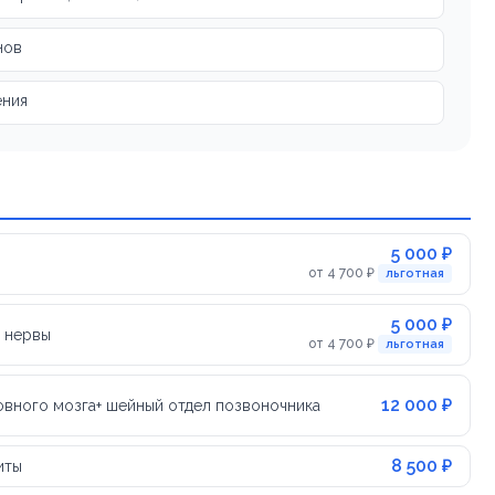
нов
ения
5 000 ₽
от 4 700 ₽
льготная
5 000 ₽
е нервы
от 4 700 ₽
льготная
12 000 ₽
овного мозга+ шейный отдел позвоночника
8 500 ₽
иты