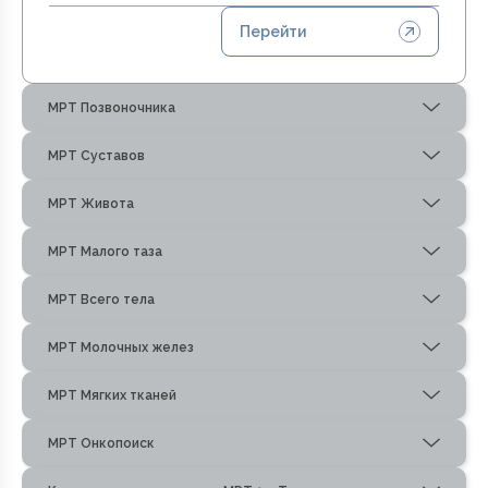
Перейти
МРТ Позвоночника
МРТ Суставов
МРТ Живота
МРТ Малого таза
МРТ Всего тела
МРТ Молочных желез
МРТ Мягких тканей
МРТ Онкопоиск