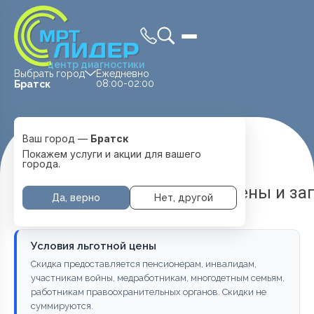
центр диагностики
Выбрать город
Ежедневно
08:00-02:00
Братск
Ваш город —
Братск
Главная
Услуги и цены
МРТ 1.5 Тесла
Покажем услуги и акции для вашего
города.
МРТ 1.5 тесла в Братске — цены и з
Да, верно
Нет, другой
Условия льготной цены
Скидка предоставляется пенсионерам, инвалидам,
участникам войны, медработникам, многодетным семьям,
работникам правоохранительных органов. Скидки не
суммируются.